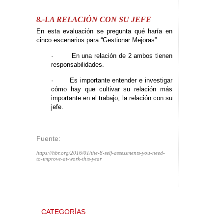
8.-LA RELACIÓN CON SU JEFE
En esta evaluación se pregunta qué haría en
cinco escenarios para “Gestionar Mejoras” .
· En una relación de 2 ambos tienen
responsabilidades.
· Es importante entender e investigar
cómo hay que cultivar su relación más
importante en el trabajo, la relación con su
jefe.
Fuente:
https://hbr.org/2016/01/the-8-self-assessments-you-need-
to-improve-at-work-this-year
CATEGORÍAS